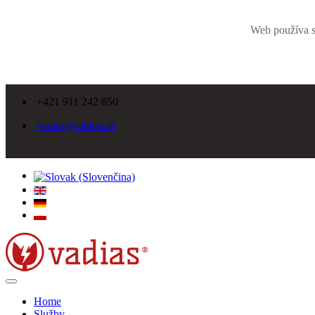
Web používa s
+421 911 242 850
vadias@vadias.sk
Home
Služby