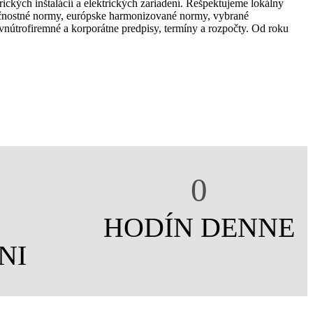
rických inštalácií a elektrických zariadení. Rešpektujeme lokálny
ečnostné normy, európske harmonizované normy, vybrané
nútrofiremné a korporátne predpisy, termíny a rozpočty. Od roku
0
HODÍN DENNE
NI