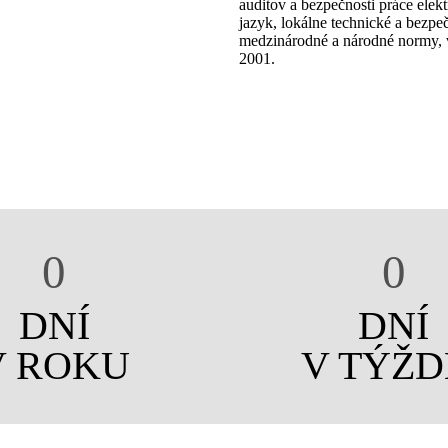
auditov a bezpečnosti práce elekt
jazyk, lokálne technické a bezp
medzinárodné a národné normy, v
2001.
0
0
DNÍ
DNÍ
V ROKU
V TÝŽD